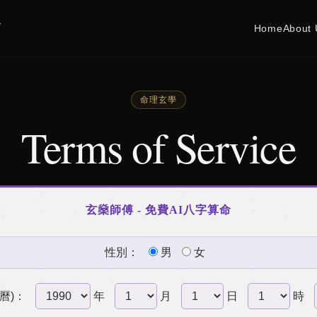
務
Home
About 
命理玄學
Terms of Service
玄燊師傅 - 免費AI八字算命
性別：
男
女
曆)：
年
月
日
時