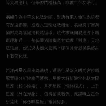
等實務應用。但學習門檻極高，非數年苦功唔可。
易經
作為中華文化嘅源頭，對所有東方命理系統都
有深遠影響。透過六道輪迴嘅概念，易經將宇宙萬
物歸納為陰陽消長嘅循環。現代求籤同易經占卜嘅
原理相通——都係通過隨機嘅方式嚟「對應」天地
嘅訊息。你試過去廟求籤嗎？呢個其實就係易經占
卜嘅簡化版。
占星
西洋
以星座為基礎，透過行星落入唔同宮位嘅
配置嚟分析性格同運勢。星盤大解析通常包括太陽
星座（核心性格）、月亮星座（情緒模式）、上升
星座（外在形象）。值得留意嘅係，嚴謹嘅占星分
析遠比「你係咩星座」複雜得多。