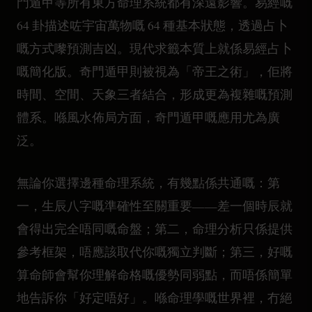
門遁甲等所有東方命理系統都有深遠影響。易經嘅
64 卦描述咗宇宙萬物嘅 64 種基本狀態，透過占卜
嘅方式嚟預測吉凶。現代求籤本質上就係易經占卜
嘅簡化版。奇門遁甲則被視為「帝王之術」，佢將
時間、空間、天象三者結合，形成更為複雜嘅預測
體系。喺風水佈局方面，奇門遁甲嘅應用尤為廣
泛。
無論你選擇邊種命理系統，有幾點係共通嘅：第
一，生辰八字嘅準確性至關重要——差一個時辰就
會得出完全唔同嘅命盤；第二，命理分析只係提供
參考框架，唔應該取代你嘅獨立判斷；第三，好嘅
算命師會幫你理解命格嘅優勢同弱點，而唔係簡單
地告訴你「好定唔好」。喺命理學嘅世界裡，冇絕