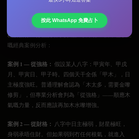
喺八字命理中，五行「平衡最好」係最廣泛流傳嘅
錯誤觀念。幾乎所有算命入門文章都會話你「五行
按此 WhatsApp 免費占卜
有啲最強嘅命
平衡最好」，但專業命理師都知道：
格恰恰係五行極度唔平衡嘅。
以下係三個命理學上
嘅經典案例分析：
案例 1 — 從強格：
假設某人八字：甲寅年、甲戌
月、甲寅日、甲子時。四個天干全係「甲木」，日
主極度強旺。普通理解會認為「木太多，需要金嚟
修剪」，但專業分析會判為「從強格」——順應木
氣嘅力量，反而應該再加木水嚟增強。
案例 2 — 從財格：
八字中日主極弱，財星極旺，
身弱承唔住財。但如果弱到冇任何根氣，就進入