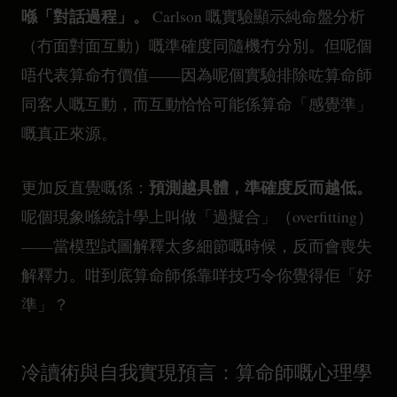
喺「對話過程」。
Carlson 嘅實驗顯示純命盤分析
（冇面對面互動）嘅準確度同隨機冇分別。但呢個
唔代表算命冇價值——因為呢個實驗排除咗算命師
同客人嘅互動，而互動恰恰可能係算命「感覺準」
嘅真正來源。
預測越具體，準確度反而越低。
更加反直覺嘅係：
呢個現象喺統計學上叫做「過擬合」（overfitting）
——當模型試圖解釋太多細節嘅時候，反而會喪失
解釋力。咁到底算命師係靠咩技巧令你覺得佢「好
準」？
冷讀術與自我實現預言：算命師嘅心理學