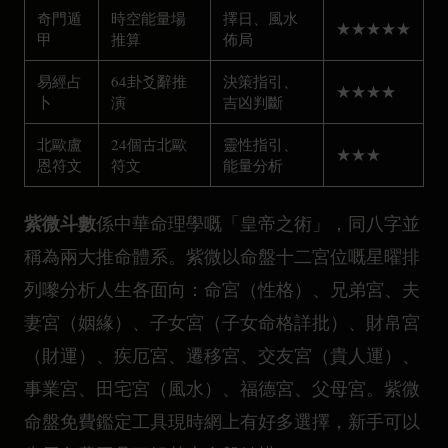
奇門遁
時空能量場
擇日、風水
★★★★★
甲
推算
佈局
易經占
64卦爻辭推
決策指引、
★★★★
卜
演
吉凶判斷
北歐盧
24個古北歐
靈性指引、
★★★
恩符文
符文
能量分析
紫微斗數
係中華命理學嘅「皇帝之術」，同八字並
稱為兩大推命體系。紫微以命盤十二宮位嘅星曜排
列嚟分析人生各面向：命宮（性格）、兄弟宮、夫
妻宮（姻緣）、子女宮（子女命格詳批）、財帛宮
（財運）、疾厄宮、遷移宮、交友宮（貴人運）、
事業宮、田宅宮（風水）、福德宮、父母宮。紫微
命盤免費鑑定工具現時網上有好多選擇，新手可以