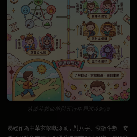
紫微斗數命盤與五行格局深度解讀
易經作為中華玄學嘅源頭，對八字、紫微斗數、奇