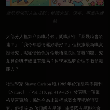
運勢預測與人生規劃：解讀大運、流年、事業與姻
緣
大部分人搵算命師嘅時候，問嘅都係「我幾時會發
達？」「我今年感情運好唔好？」但根據最新嘅實
證研究，呢啲恰恰係算命最唔擅長回答嘅問題。究
竟算命嘅準確度有幾高？科學家點睇命理學嘅預測
能力？
物理學家 Shawn Carlson 喺 1985 年於頂級科學期刊
《Nature》（Vol. 318, pp. 419-425）發表嘅一項嚴
格雙盲實驗，係迄今為止最權威嘅命理學驗證研
究。佢搵咗 28 位頂級占星師（由美國占星聯合會