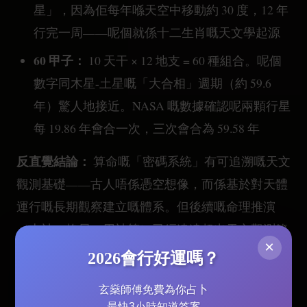
星」，因為佢每年喺天空中移動約 30 度，12 年
行完一周——呢個就係十二生肖嘅天文學起源
60 甲子：
10 天干 × 12 地支 = 60 種組合。呢個
數字同木星-土星嘅「大合相」週期（約 59.6
年）驚人地接近。NASA 嘅數據確認呢兩顆行星
每 19.86 年會合一次，三次會合為 59.58 年
反直覺結論：
算命嘅「密碼系統」有可追溯嘅天文
觀測基礎——古人唔係憑空想像，而係基於對天體
運行嘅長期觀察建立嘅體系。但後續嘅命理推演
（十神、格局、用神等）已經遠遠超出天文觀測範
×
有天文基礎
疇，加入咗大量文化解讀同主觀推論。
2026會行好運嗎？
≠ 整個體系都有科學依據。
玄燊師傅免費為你占卜
最快3小時知道答案