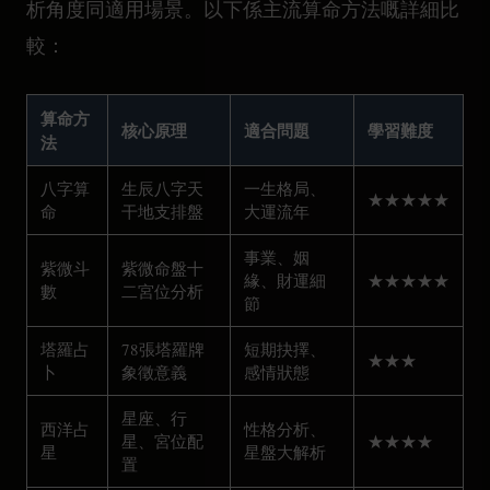
析角度同適用場景。以下係主流算命方法嘅詳細比
較：
算命方
核心原理
適合問題
學習難度
法
八字算
生辰八字天
一生格局、
★★★★★
命
干地支排盤
大運流年
事業、姻
紫微斗
紫微命盤十
緣、財運細
★★★★★
數
二宮位分析
節
塔羅占
78張塔羅牌
短期抉擇、
★★★
卜
象徵意義
感情狀態
星座、行
西洋占
性格分析、
星、宮位配
★★★★
星
星盤大解析
置