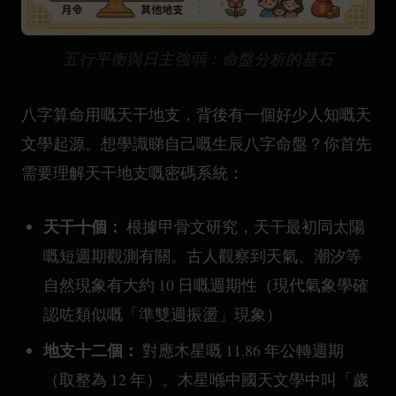
五行平衡與日主強弱：命盤分析的基石
八字算命用嘅天干地支，背後有一個好少人知嘅天
文學起源。想學識睇自己嘅生辰八字命盤？你首先
需要理解天干地支嘅密碼系統：
天干十個：
根據甲骨文研究，天干最初同太陽
嘅短週期觀測有關。古人觀察到天氣、潮汐等
自然現象有大約 10 日嘅週期性（現代氣象學確
認咗類似嘅「準雙週振盪」現象）
地支十二個：
對應木星嘅 11.86 年公轉週期
（取整為 12 年）。木星喺中國天文學中叫「歲