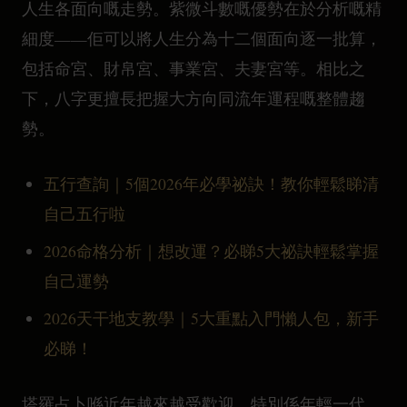
人生各面向嘅走勢。紫微斗數嘅優勢在於分析嘅精
細度——佢可以將人生分為十二個面向逐一批算，
包括命宮、財帛宮、事業宮、夫妻宮等。相比之
下，八字更擅長把握大方向同流年運程嘅整體趨
勢。
五行查詢｜5個2026年必學祕訣！教你輕鬆睇清
自己五行啦
2026命格分析｜想改運？必睇5大祕訣輕鬆掌握
自己運勢
2026天干地支教學｜5大重點入門懶人包，新手
必睇！
塔羅占卜喺近年越來越受歡迎，特別係年輕一代。