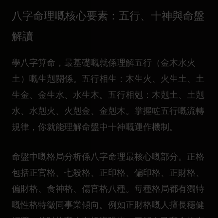
八字命理嘅核心要素：五行、十神與命盤
解讀
學八字算命，最基礎嘅就係理解五行（金木水火
土）嘅生剋關係。
五行相生：木生火、火生土、土
生金、金生水、水生木
。
五行相剋：木剋土、土剋
水、水剋火、火剋金、金剋木
。掌握咗五行嘅流轉
規律，你就能理解命盤中十神嘅運作機制。
命盤中嘅格局分析係八字命理最核心嘅部分。正格
包括正官格、七殺格、正印格、偏印格、正財格、
偏財格、食神格、傷官格八種。每種格局都有獨特
嘅性格特徵同事業傾向。例如正財格嘅人擅長穩健