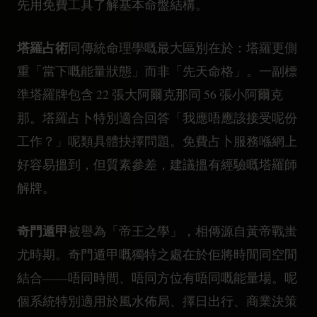
先用免費工具了解基本命盤結構。
塔羅占術
同傳統命理學嘅最大區別在於：塔羅更側
重「當下嘅能量狀態」而非「先天命格」。一副標
準塔羅牌包含 22 張大阿爾克那同 56 張小阿爾克
那。塔羅占卜特別適合回答「我應唔應該接受呢份
工作？」呢類具體抉擇問題。免費占卜服務喺網上
好容易搵到，但質素參差，建議搵有經驗嘅塔羅師
解牌。
奇門遁甲
被譽為「帝王之學」，相傳源自黃帝戰蚩
尤時期。奇門遁甲嘅獨特之處在於佢將時間同空間
結合——唔同時間、唔同方位有唔同嘅能量場。呢
個系統特別適用於風水佈局、擇日出行、商業決策