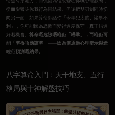
命盤有預測力，而係因為佢改變咗你嘅心理狀態，
從而影響咗你嘅行為同結果。但呢把雙刃劍同時切
向另一面：如果算命師話你「今年犯太歲、諸事不
利」，你可能因為恐懼而變得過度保守，真正錯過
算命嘅危險唔喺佢「唔準」，而喺佢可
好嘅機會。
能「準得唔應該準」——因為佢通過心理暗示製造
咗佢預測嘅結果。
八字算命入門：天干地支、五行
格局與十神解盤技巧