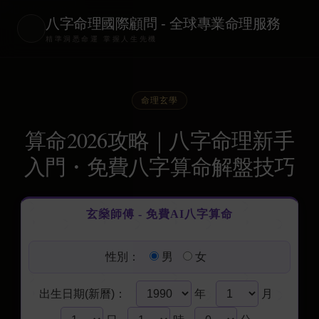
八字命理國際顧問 - 全球專業命理服務
精準洞悉命運 掌握人生先機
命理玄學
算命2026攻略｜八字命理新手
入門・免費八字算命解盤技巧
玄燊師傅 - 免費AI八字算命
性別：
男
女
出生日期(新曆)：
年
月