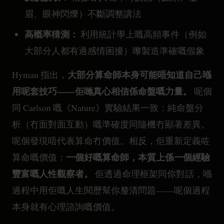
眉、眼神閃爍）不斷調整講法
高概率猜測：
利用統計學上嘅高頻事件（例如
大部分人都有過感情困擾）嚟製造準確嘅假象
大部分算命師本身可能唔知道自己喺
Hyman 指出，
用呢套技巧——佢哋真心相信係命盤嘅力量。
呢個
同 Carlson 嘅《Nature》實驗結果一致：純命盤分
析（冇面對面互動）嘅準確度同隨機冇顯著差異。
呢個發現唔代表算命冇價值。相反，佢重新定義咗
一個好嘅算命師，本質上係一個經驗
算命嘅價值：
豐富嘅人性觀察者。
佢透過命理框架同你對話，喺
過程中用佢嘅人生閱歷幫你釐清問題——呢個過程
本身就有心理諮詢嘅價值。