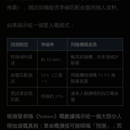
推薦），測試佢哋能否準確匹配命盤同個人資料。
結果揭示咗一個驚人嘅模式：
預測類型
準確率
同隨機嘅差異
性格傾向描
略高於隨機，但未達統計
約 55-60%
述
顯著
命盤匹配測
34%（三選
同隨機猜測嘅 33.3% 無
試
一）
顯著差異
受試者自我
連本人都揀唔到自己嘅命
同樣約 33%
匹配
盤
呢個發表喺《Nature》嘅數據揭示咗一個大部分人
唔知道嘅真相：算命嘅價值可能唔喺「預測」，而