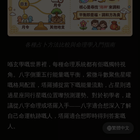
各種占卜方法比較與命理學入門指南
喺玄學嘅世界裡，每種命理系統都有佢嘅獨特視
角。八字側重五行能量嘅平衡，紫微斗數聚焦星曜
嘅格局配置，塔羅捕捉當下嘅能量流動，占星則透
過星座同行星嘅位置嚟預測運勢。對於初學者，建
議從八字命理或塔羅入手——八字適合想深入了解
自己命運軌跡嘅人，塔羅適合想即時得到答案嘅
人。
繁體中文