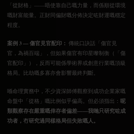
「從財格」——唔使靠自己嘅力量，而係順從環境
嘅財富能量。正財同偏財嘅分佈決定咗財運嘅穩定
程度。
案例 3 — 傷官見官配印：
傳統口訣話「傷官見
官，為禍百端」，但如果傷官有印星嚟制衡（「傷
官配印」），反而可能係學術界或創意行業嘅頂級
格局。比劫嘅多寡亦會影響最終判斷。
喺命理實務中，不少資深師傅觀察到成功企業家嘅
呢
命盤中「從格」嘅比例似乎偏高。但必須指出：
類觀察存在嚴重嘅倖存者偏差——我哋只研究咗成
功者，冇研究過同樣格局但失敗嘅人。