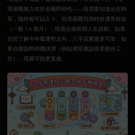
塔羅嘅魅力在於佢嘅即時性——唔需要知道出生時
辰，隨時都可以占卜。但塔羅嘅預測時效通常較短
（一般 3-6 個月），唔適合做長期人生規劃。如果
你想了解今年嘅運勢走向，八字或紫微更可靠；如
果你面臨即時嘅抉擇（例如應唔應該接受呢份工
作），塔羅可能更直接。