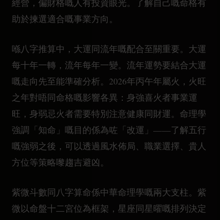
經營，偏財格嘅人有投資眼光。了解自己嘅命格有
助於揀選適合嘅事業方向。
喺八字推算中，大運同流年嘅配合至關重要。大運
每十年一轉，流年每年一變。流年運勢要結合大運
嘅走向先至能準確分析。2026年丙午年屬火，火旺
之年對唔同命格嘅影響各異：身強喜火者事業運
旺，身弱忌火者需要特別注意健康同財運。命理學
強調「知命」嘅目的係為咗「改運」——了解五行
嘅強弱之後，可以透過風水佈局、職業選擇、貴人
方位等策略嚟趨吉避凶。
紫微斗數同八字算命係中華命理學嘅兩大支柱。紫
微以命盤十二宮位為框架，星座同星曜嘅排列決定