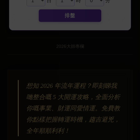
日
時
分
排盤
2026
大師專欄
想知 2026 年流年運程？即刻睇我
哋整合嘅 5 大開運攻略，全面分析
你嘅事業、財運同愛情運。免費教
你點樣把握轉運時機，趨吉避兇，
全年順順利利！