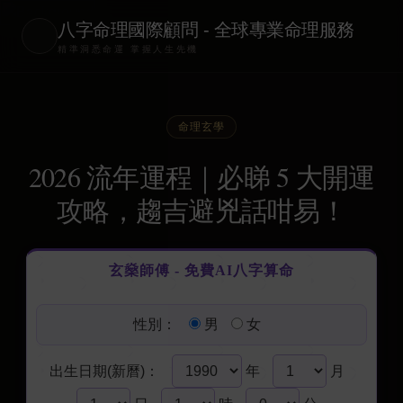
八字命理國際顧問 - 全球專業命理服務
精準洞悉命運 掌握人生先機
命理玄學
2026 流年運程｜必睇 5 大開運
攻略，趨吉避兇話咁易！
玄燊師傅 - 免費AI八字算命
性別：
男
女
出生日期(新曆)：
年
月