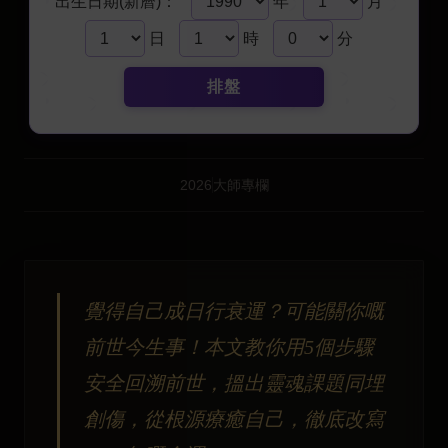
出生日期(新曆)：
年
月
日
時
分
排盤
2026
大師專欄
覺得自己成日行衰運？可能關你嘅
前世今生事！本文教你用5個步驟
安全回溯前世，搵出靈魂課題同埋
創傷，從根源療癒自己，徹底改寫