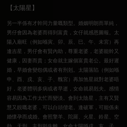
【太陽星】
另一半係有才幹同力量嘅類型。婚姻明朗而單純，
男仔會因為老婆而得到富貴，女仔就感恩圖報。太
陽入廟旺（例如喺寅、卯、辰、巳、午、未宮）再
逢吉星，男仔會有賢內助，尊重老婆，老婆能幹又
健康，因妻而貴；女命就主嫁個富貴老公。最好遲
婚，早婚會變怨偶或者有刑剋。太陽落陷（例如喺
申、酉、戌、亥、子、醜宮）再加煞星就對老婆唔
好，老婆體弱多病或者早逝，女命就易剋夫。感情
容易因為工作太忙而變淡。會到太陰星，主有又賢
慧又靚嘅老婆，可以白頭偕老。逢破軍，可能係未
婚懷孕而成婚。會照擎羊、陀羅、火星、鈴星、空
劫、天刑，主刑剋生離。女命太陽喺戌、亥、子