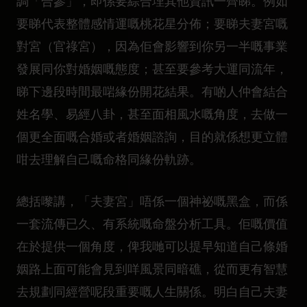
調「合參」，即係要綜合埋其他資訊一齊睇。例如
要睇代表整體感情運嘅桃花星分佈；要睇夫妻宮嘅
對宮（官祿宮），因為佢會影響到你另一半嘅事業
發展同你對婚姻嘅態度；甚至要參考大運同流年，
睇下邊段時間最啱緣份開花結果。有啲人仲會結合
姓名學、易經八卦，甚至面相風水嘅角度，去做一
個更全面嘅合婚或者婚姻諮詢，目的就係想更立體
咁去理解自己嘅命格同緣份軌跡。
總括嚟講，「夫妻宮」唔係一個神祕嘅黑盒，而係
一套流傳已久、有系統嘅命盤分析工具。佢嘅價值
在於提供一個角度，俾我哋可以提早知道自己條婚
姻路上面可能會見到咩風景同暗礁，從而更有智慧
去規劃同經營呢段重要嘅人生關係。明白自己夫妻