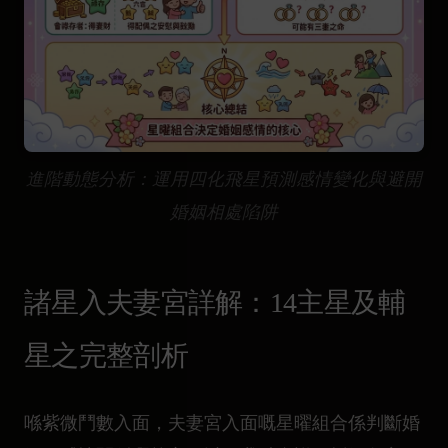
進階動態分析：運用四化飛星預測感情變化與避開
婚姻相處陷阱
諸星入夫妻宮詳解：14主星及輔
星之完整剖析
喺紫微鬥數入面，夫妻宮入面嘅星曜組合係判斷婚