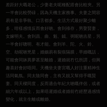
差距好大嘅老公，少妻老夫呢種配搭會比較夾。另
一半會比較勞碌，因為天機主家務事。夫妻之間容
易有是非爭執、口舌都多。生活方式最好聚少離
多，咁樣感情反而會好啲。會到祿存，男娶賢妻，
女嫁明夫。會到昌、曲、魁、鉞、弼呢啲吉星，另
一半會好聰明、有才能。會到羊、陀、火、鈴、
空、劫呢啲兇星，婚姻易有裂痕隔膜，早婚嘅話，
可能會同牀異夢甚至離婚，遲婚就冇乜所謂，但興
趣喜好會好唔同。天機坐夫妻宮嘅人好注重精神生
活同氣氛。同太陰同會，主有又靚又幫得手嘅賢
妻。同天樑同度，反而適合年紀大啲嘅伴侶，或者
細六年或以上，如果唔遲婚或者婚前冇經歷過感情
變化，就主生離或離婚。