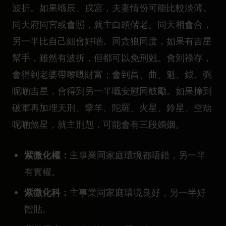
波折。如果喺辰、戌宮，夫妻情份可能比較淡薄。
同天府同宮或會照，就主白頭偕老。同天相會合，
另一半比自己細會好啲。同貪狼同度，如果有吉星
幫手，雖然有波折，但都可以免刑剋。會到祿存，
會得到老婆帶嚟嘅財富；會到昌、曲、魁、鉞、弼
呢啲吉星，會得到另一半嘅安慰同鼓勵。如果撞到
破軍再加埋天刑、擎羊、陀羅、火星、鈴星、空劫
呢啲煞星，就主刑剋，可能會有三段婚姻。
紫微化權：
主事業同家庭環境都唔錯，另一半
有實權。
紫微化科：
主事業同家庭環境良好，另一半好
體貼。