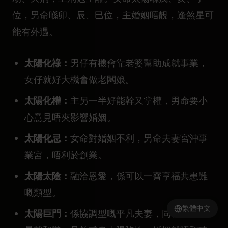
位，男命喺卯、辰、巳位，主婚姻唔靚，逢煞星可
能有外遇。
太陽化祿：
男仔有機會靠老婆幫助成就事業，
女仔就好大機會做老闆娘。
太陽化權：
主另一半好能幹又掌權，男命要小
心意見唔夾影響婚姻。
太陽化忌：
女命對婚姻不利，男命夫妻宮沖事
業宮，唔利於創業。
太陽太陰：
融洽恩愛，係可以一齊享福共患難
嘅類型。
繁體中文
太陽巨門：
係協調型嘅平凡夫妻，同宮唔見煞