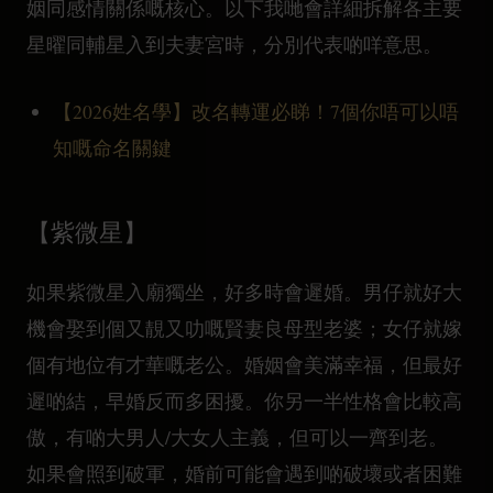
姻同感情關係嘅核心。以下我哋會詳細拆解各主要
星曜同輔星入到夫妻宮時，分別代表啲咩意思。
【2026姓名學】改名轉運必睇！7個你唔可以唔
知嘅命名關鍵
【紫微星】
如果紫微星入廟獨坐，好多時會遲婚。男仔就好大
機會娶到個又靚又叻嘅賢妻良母型老婆；女仔就嫁
個有地位有才華嘅老公。婚姻會美滿幸福，但最好
遲啲結，早婚反而多困擾。你另一半性格會比較高
傲，有啲大男人/大女人主義，但可以一齊到老。
如果會照到破軍，婚前可能會遇到啲破壞或者困難