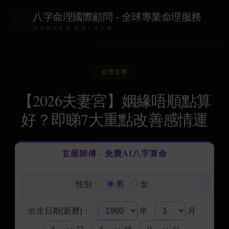
八字命理國際顧問 - 全球專業命理服務
精準洞悉命運 掌握人生先機
命理玄學
【2026夫妻宮】姻緣唔順點算
好？即睇7大重點改善感情運
玄燊師傅 - 免費AI八字算命
性別：
男
女
出生日期(新曆)：
年
月