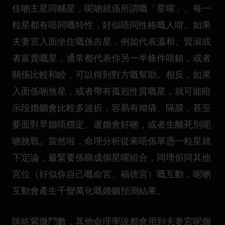
住啲主星同輔星，呢啲就係所謂嘅「星曜」。每一
粒星都有唔同嘅特性，好似唔同性格嘅人咁。如果
夫妻宮入面坐住嘅係吉星，例如代表溫和、賢淑或
者富貴嘅星，通常都代表你另一半條件唔錯，或者
關係比較和睦，可以得到對方嘅幫助。相反，如果
入面係啲煞星，或者帶有孤剋性質嘅星，就可能暗
示段婚姻會比較多波折，容易有拗撬、隔膜，甚至
要面對早婚唔穩定、遲婚會好啲，或者生離死別呢
啲挑戰。當然啦，命理分析從來唔係單憑一粒星就
下定論，最緊要係睇成個星曜組合，同埋佢同其他
宮位（好似你自己嘅命宮、福德宮）嘅互動，呢啲
互動會產生千變萬化嘅婚姻預測結果。
除咗紫微鬥數，其他命理學說都會用到夫妻宮呢個