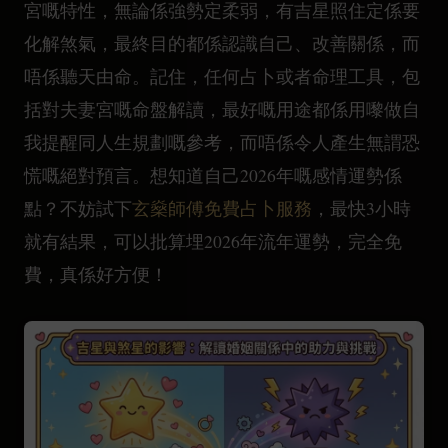
宮嘅特性，無論係強勢定柔弱，有吉星照住定係要
化解煞氣，最終目的都係認識自己、改善關係，而
唔係聽天由命。記住，任何占卜或者命理工具，包
括對夫妻宮嘅命盤解讀，最好嘅用途都係用嚟做自
我提醒同人生規劃嘅參考，而唔係令人產生無謂恐
慌嘅絕對預言。想知道自己2026年嘅感情運勢係
點？不妨試下
玄燊師傅免費占卜服務
，最快3小時
就有結果，可以批算埋2026年流年運勢，完全免
費，真係好方便！