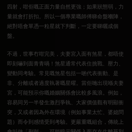
四射，咁佢嘅正面力量自然更強；如果狀態弱，力
量就會打折扣。所以一個專業嘅師傅睇命盤嗰陣，
絕對唔會單憑一粒星就下判斷，一定要睇曬成個
盤。
不過，世事冇咁完美，夫妻宮入面有煞星，都唔使
即刻嚇到面青青喎！煞星通常代表住挑戰、壓力、
變動同考驗。常見嘅煞星包括一啲代表衝動、是
非、分離或者過度執著嘅星曜。當佢哋出現喺夫妻
宮，可能預示你嘅婚姻關係會比較多風浪。例如，
容易同另一半發生激烈爭執、大家價值觀有明顯衝
突，又或者因為外在環境（例如事業太忙、婆媳問
題）而令到感情受到考驗。更嚴重嘅組合，傳統上
會叫做「刑剋」，可能暗示關係入面存在生離死別