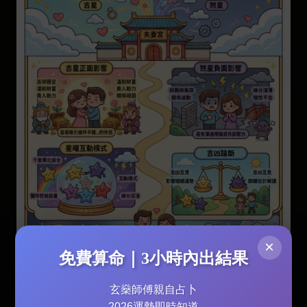
×
免費算命｜3小時內出結果
玄燊師傅親自占卜
進階動態分析：運用四化飛星預測感情變化與避開
2026運勢即時知道