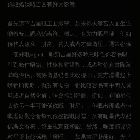
你段婚姻嘅吉凶有好大影響。
首先講下吉星嘅正面影響。如果你夫妻宮入面坐住
啲傳統上認為係吉祥、穩定、有助力嘅星曜，例如
係代表溫和、財富、貴人或者才華嘅星，通常都係
一個好嘅signal。呢類吉星好多時意味住你容易吸
引到條件唔錯、性格相對溫和，或者對你有實際幫
助嘅伴侶。關係嘅基礎會比較穩固，雙方溝通起上
嚟都順暢啲，就算有拗撬，都比較容易有中間人調
解或者自然化解，唔會搞到好僵。例如，有啲星代
表你另一半可能係你嘅「財星」，佢嘅出現或者佢
嘅理財觀念會幫到你整體嘅財運；又有啲星代表配
偶斯文有禮，好重視家庭和諧。當然，呢度都要睇
粒星嘅狀態係咪「廟旺」，如果吉星狀態好，光芒