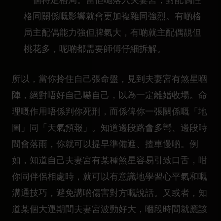
格同關係嘅影響就會更加複雜同強烈。有啲格
局主配偶能力強但脾氣大，有啲就主配偶靚但
桃花多，呢啲都需要師傅仔細拆解。
所以，當你拎住自己張命盤，見到夫妻宮有煞星嗰
陣，絕對唔好自己嚇自己，以為一定離婚收場。命
理嘅作用唔係判你死刑，而係俾你一張關係嘅「地
圖」同「天氣預報」。知道邊段路會多彎、邊段時
間會落雨，你就可以提早準備遮、揸車慢啲。例
如，知道自己夫妻宮有某種煞星容易引致口舌，咁
你同伴侶相處時，就可以有意識地學習心平氣和嘅
溝通技巧，避免講啲傷害對方嘅說話。又或者，知
道某個大運期間夫妻宮波動好大，嗰段時間就應該