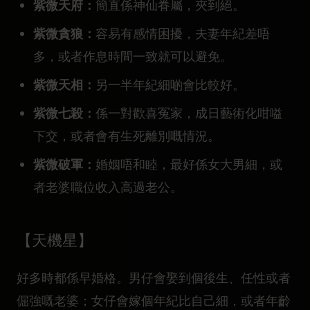
紫微天府：
簡直係神仙眷屬，夾到絕。
紫微貪狼：
容易有感情困擾，夫妻年紀差唔
多，或者作息時間一致就可以避免。
紫微天相：
另一半年紀細啲會比較好。
紫微七殺：
係一對歡喜冤家，成日藝術化咁嗌
下交，或者會有生死離別嘅情況。
紫微破軍：
婚姻唔和睦，最好係女大男細，或
者老婆職位收入高過老公。
【天機星】
好多時都係早婚格。男仔會娶到個後生、任性或者
倔強嘅老婆；女仔會嫁個年紀比自己細，或者年齡