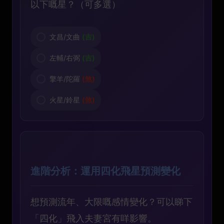
以下嘅星？（可多選）
文昌/文曲
(吉)
左輔/右弼
(吉)
擎羊/陀羅
(煞)
火星/鈴星
(煞)
進階分析：運用四化飛星預測變化
想預測流年、大限嘅感情變化？可以睇下
「四化」飛入夫妻宮有咩影響。