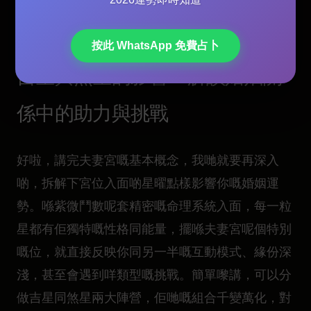
婚姻相處陷阱
按此 WhatsApp 免費占卜
吉星與煞星的影響：解讀婚姻關
係中的助力與挑戰
好啦，講完夫妻宮嘅基本概念，我哋就要再深入
啲，拆解下宮位入面啲星曜點樣影響你嘅婚姻運
勢。喺紫微鬥數呢套精密嘅命理系統入面，每一粒
星都有佢獨特嘅性格同能量，擺喺夫妻宮呢個特別
嘅位，就直接反映你同另一半嘅互動模式、緣份深
淺，甚至會遇到咩類型嘅挑戰。簡單嚟講，可以分
做吉星同煞星兩大陣營，佢哋嘅組合千變萬化，對