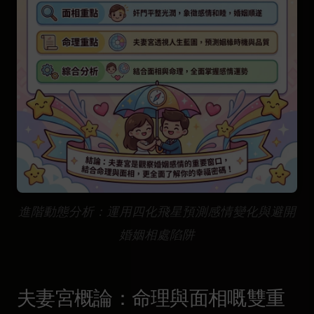
進階動態分析：運用四化飛星預測感情變化與避開
婚姻相處陷阱
夫妻宮概論：命理與面相嘅雙重