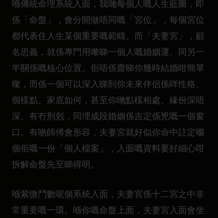
喺傳統命理系統入面，我哋每個人嘅人生藍圖，即
係「命盤」，會分開做唔同嘅「宮位」，每個宮位
都代表住人生某個重要嘅範疇。而「夫妻宮」，顧
名思義，就係專門用嚟睇一個人嘅婚姻運、同另一
半關係嘅核心位置。佢唔係齋睇你幾時結婚咁簡單
㗎，而係一個可以深入睇到你未來伴侶係咩性格、
個樣點、家底如何，甚至你哋點樣相處、緣份深唔
深、有冇刑剋，同埋成段婚姻係吉定係兇嘅一個窗
口。有啲師傅會形容，夫妻宮就好似你命中註定嗰
個佢嘅一份「個人檔案」，入面嘅資料要好細心咁
拆解命盤先至睇得明。
喺紫微鬥數呢個系統入面，夫妻宮係十二宮之中非
常重要嘅一環。喺你嘅命盤上面，夫妻宮入面會坐