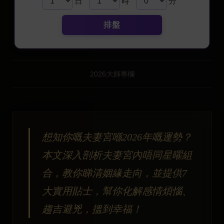
日
時
分
排盤
2026
大師專欄
想知你嘅夫妻宮喺2026年嘅運勢？
本文深入剖析夫妻宮內唔同星曜組
合，教你睇清姻緣走向，並提供7
大實用貼士，幫你化解感情煩惱、
趨吉避兇，搵到幸福！