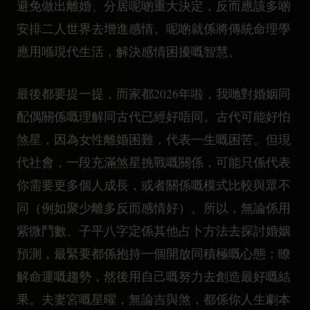
避免做出離婚、分居呢啲重大決定，反而應該多啲
安排二人世界去增進感情。呢啲就係將傳統命理學
應用喺現代生活，解決感情困擾嘅智慧。
最後都要提一提，而家都2026年啦，我哋對婚姻同
配偶關係嘅理解同古代已經好唔同。古代可能好怕
煞星，因為女性離婚困難，代表一生嘅困苦。但現
代社會，一段充滿煞星挑戰嘅關係，可能只係代表
你需要更多個人成長，或者關係嘅模式比較與眾不
同（例如聚少離多反而感情好）。所以，無論係用
紫微鬥數、子平八字定係其他占卜方法去探討婚姻
預測，最緊要都係抱持一個開放同積極嘅心態：瞭
解命運嘅趨勢，然後用自己嘅努力去創造最好嘅結
果。夫妻宮嘅星曜，無論吉與煞，都係你人生劇本