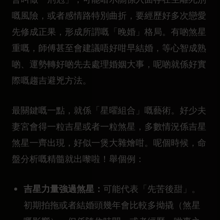
嘅風險，或者感情路特別曲折，要經歷好多次戀愛
先修成正果，形成所謂嘅「晚婚」格局。有啲煞星
重嘅，師傅甚至會建議唔好咁早結婚，等心智成熟
啲、運勢轉好啲先去處理婚姻大事，呢啲就係好實
際嘅趨吉避兇方法。
最關鍵嘅一點，就係「星曜組合」嘅藝術。好少夫
妻宮會得一粒吉星或者一粒煞星，多數情況係吉星
煞星一齊出現，好似一煲大雜燴咁。呢個時候，命
盤分析嘅精髓就出嚟啦！舉個例：
吉星力量強過煞星：
可能代表「先苦後甜」。
初期拍拖或者結婚頭幾年會比較多拗撬（煞星