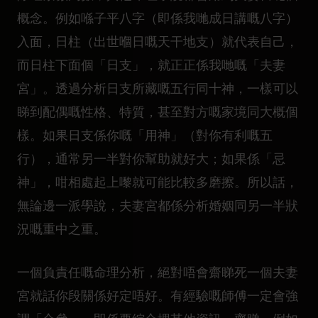
概念。例如喺子平八字（即係我哋成日講嘅八字）
入面，日柱（出世嗰日嘅天干地支）就代表自己，
而日柱下面個「日支」，就正正係我哋嘅「夫妻
宮」。透過分析日支所藏嘅五行同十神，一樣可以
睇到配偶嘅性格、特質，甚至對方嘅家境同大概個
樣。如果日支係你嘅「用神」（對你有利嘅五
行），通常另一半對你幫助就好大；如果係「忌
神」，咁相處起上嚟就可能比較多磨擦。所以話，
無論邊一派學說，夫妻宮都係分析婚姻同另一半狀
況嘅重中之重。
一個負責任嘅命理分析，絕對唔會齋睇死一個夫妻
宮就話你段關係好定唔好。有經驗嘅師傅一定會強