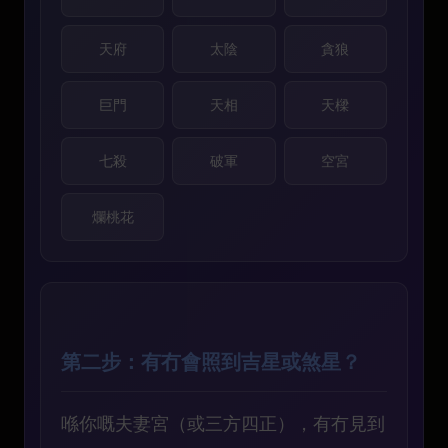
天府
太陰
貪狼
巨門
天相
天樑
七殺
破軍
空宮
爛桃花
第二步：有冇會照到吉星或煞星？
喺你嘅夫妻宮（或三方四正），有冇見到