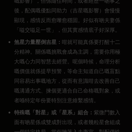
嘅影響），但係隨住時間，或者經歷一啲事之
後，配偶嘅優點同助力（吉星嘅影響）會慢慢
顯現，感情反而愈嚟愈穩固。好似有啲夫妻係
「嗌交嗌足一世」，但其實感情底子好深厚。
煞星力量壓倒吉星：
咁就可能真係要打醒十二
分精神。關係嘅挑戰會成為主調，需要你用極
大嘅心力同智慧去經營。呢個時候，命理分析
嘅價值就係提早預警，等命主知道自己嘅盲點
同容易出事嘅地方，從而有意識咁去改善自己
嘅溝通方式、揀個更適合自己命格嘅對象，或
者喺特定年份要特別注意維繫感情。
特殊嘅「對星」或「星系」組合：
紫微鬥數入
面有啲星係成雙成對出現，或者幾粒星會組成
一個特定格局。當佢哋落入夫妻宮，對配偶性