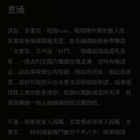
意涵
講起「夫妻宮」呢個term，喺我哋中華術數入面，
其實有兩個層面嘅意思。首先喺傳統面相學嚟講，
「夫妻宮」又叫做「奸門」，指嘅就係由眉毛尾
尾，一路去到太陽穴嗰個位嘅皮膚。古時有種講
法，話如果呢個位有瑕疵，例如有疤痕、胎記或者
墨，就好可能預示住夫妻生活唔係咁和諧，或者感
情路上會比較多挫折。呢個位嘅飽滿度同光澤，就
係用嚟睇一個人婚姻感情狀況嘅指標。
不過，而家更多人識嘅，其實係命理學入面嘅「夫
妻宮」，特別係紫微鬥數同子平八字。簡單啲講，