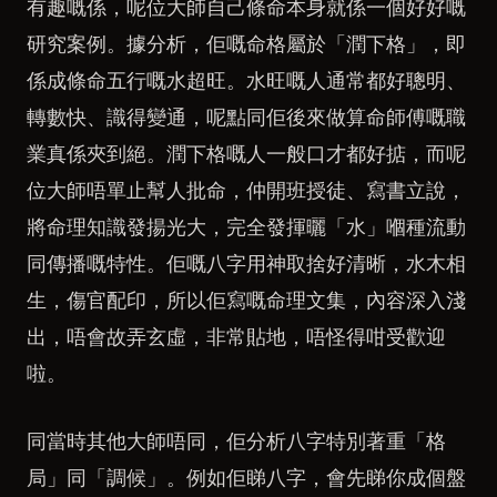
有趣嘅係，呢位大師自己條命本身就係一個好好嘅
研究案例。據分析，佢嘅命格屬於「潤下格」，即
係成條命五行嘅水超旺。水旺嘅人通常都好聰明、
轉數快、識得變通，呢點同佢後來做算命師傅嘅職
業真係夾到絕。潤下格嘅人一般口才都好掂，而呢
位大師唔單止幫人批命，仲開班授徒、寫書立說，
將命理知識發揚光大，完全發揮曬「水」嗰種流動
同傳播嘅特性。佢嘅八字用神取捨好清晰，水木相
生，傷官配印，所以佢寫嘅命理文集，內容深入淺
出，唔會故弄玄虛，非常貼地，唔怪得咁受歡迎
啦。
同當時其他大師唔同，佢分析八字特別著重「格
局」同「調候」。例如佢睇八字，會先睇你成個盤