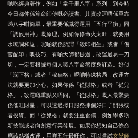
哋啲經典著作，例如「韋千里八字」系列，到今時
今日都仲係算命師傅嘅必讀書。其實改運唔係單靠
睇八字咁簡單，最重要係識得運用「五行平衡」同
「調候用神」嘅原理。例如你條命火太旺，就要用
水嚟調和返，呢啲就係所謂「殺印相生」或者「傷
官配印」嘅技巧。有啲大師都提過，改運最忌一刀
切，一定要根據每個人嘅八字命盤度身訂造。好似
「潤下格」或者「稼穡格」呢啲特殊格局，改運方
法就要更加小心。如果你係「從財格」或者「從兒
格」，改運嘅重點又唔同。「從財格」嘅人最緊要
係催旺財星，可以透過擇日服務揀個好日子開張或
者投資。而「從兒格」就要注重食傷，例如學多啲
新技能或者向創意行業發展。如果你想知自己條命
應該點樣改運，用咩五行最旺你，可以嘗試
玄燊師