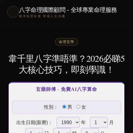
八字命理國際顧問 - 全球專業命理服務
精準洞悉命運 掌握人生先機
命理玄學
韋千里八字準唔準？2026必睇5
大核心技巧，即刻學識！
玄燊師傅 - 免費AI八字算命
性別：
男
女
出生日期(新曆)：
年
月