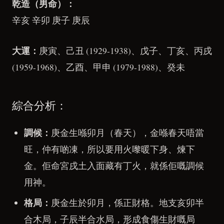
乾造（男命）：
辛亥 辛卯 庚子 庚辰
大運：
庚寅、己丑 (1929-1938)、戊子、丁亥、丙戌
(1959-1968)、乙酉、甲申 (1979-1988)、癸未
綜合分析：
調候：
庚金生喺卯月（春天），金喺春天唔當
旺，仲有啲凍，所以要用火嚟暖下身、煉下
金。佢命宮戌土入面藏有丁火，就係佢嘅調候
用神。
格局：
庚金生於卯月，係正財格。地支亥卯半
合木局，子辰半合水局，形成食傷生財嘅局