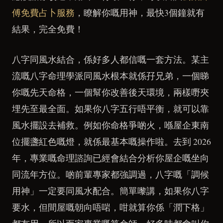
傅免費占卜服務
，瞭解你嘅用神，最快3個鐘就有
結果，完全免費！
八字同風水結合，係好多人都信嘅一套方法。某主
流嘅八字命理學派同風水根本就係孖兄弟，一個睇
你嘅先天命格，一個幫你改善後天環境，兩樣嘢夾
埋先至最全面。如果你八字五行唔平衡，就可以靠
風水擺設去補救。例如你命格爭啲火，喺屋企東南
位擺盞紅色嘅燈，就係最基本嘅操作啦。去到 2026
年，專業嘅命理諮詢已經會結合分析你屋企嘅坐向
同流年方位。啲前輩專家都強調過，八字嘅「調候
用神」一定要同風水配合。簡單嚟講，如果你八字
要水，但間屋嘅朝向唔啱，咁就算你係「潤下格」