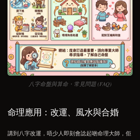
八字命盤與算命・常見問題 (FAQ)
命理應用：改運、風水與合婚
講到八字改運，唔少人即刻會諗起啲命理大師，佢