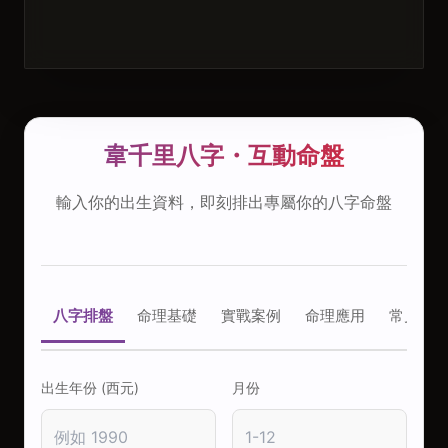
韋千里八字・互動命盤
輸入你的出生資料，即刻排出專屬你的八字命盤
八字排盤
命理基礎
實戰案例
命理應用
常見問
出生年份 (西元)
月份