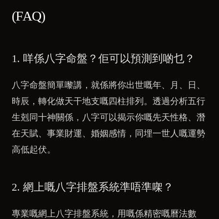
(FAQ)
1. 咩係八字命盤？佢可以預測到啲乜？
八字命盤簡單嚟講，就係將你出世嘅年、月、日、
時辰，轉化做天干地支嘅四柱排列。透過分析五行
生剋同十神關係，八字可以揭示你嘅先天性格、潛
在天賦、事業財運、婚姻感情，同埋一世人嘅運勢
高低起伏。
2. 網上嘅八字排盤系統準唔準㗎？
專業嘅網上八字排盤系統，用嘅係精密嘅曆法數