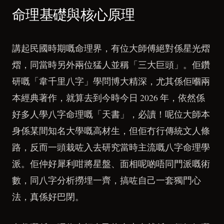
命理基礎與核心原理
講起民國時期嘅命理界，有位大師傅絕對係星光熠
熠，同當時另外兩位猛人並稱「三大巨頭」。佢鑽
研嘅「韋千里八字」學問博大精深，尤其係佢嗰兩
本經典著作，就算去到今時今日 2026 年，依然係
好多人學八字命理嘅「天書」，必讀！呢位大師本
身係某間知名大學嘅高材生，但佢冇行傳統文人條
路，反而一頭栽咗入去研究當時主流嘅八字命理學
派。佢仲好犀利咁將星盤、面相呢啲唔同門派嘅術
數，同八字分析撈埋一齊，搞咗自己一套獨門心
法，真係好巴閉。