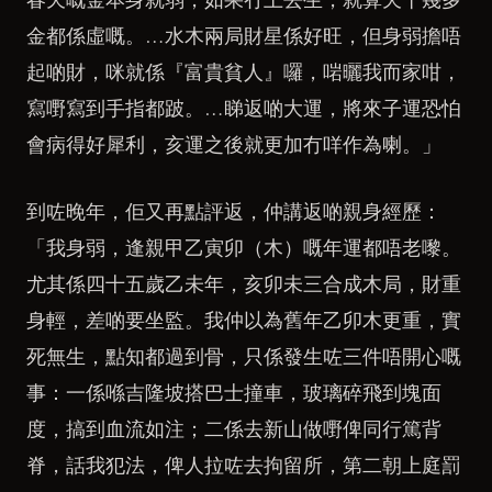
金都係虛嘅。…水木兩局財星係好旺，但身弱擔唔
起啲財，咪就係『富貴貧人』囉，啱曬我而家咁，
寫嘢寫到手指都跛。…睇返啲大運，將來子運恐怕
會病得好犀利，亥運之後就更加冇咩作為喇。」
到咗晚年，佢又再點評返，仲講返啲親身經歷：
「我身弱，逢親甲乙寅卯（木）嘅年運都唔老嚟。
尤其係四十五歲乙未年，亥卯未三合成木局，財重
身輕，差啲要坐監。我仲以為舊年乙卯木更重，實
死無生，點知都過到骨，只係發生咗三件唔開心嘅
事：一係喺吉隆坡搭巴士撞車，玻璃碎飛到塊面
度，搞到血流如注；二係去新山做嘢俾同行篤背
脊，話我犯法，俾人拉咗去拘留所，第二朝上庭罰