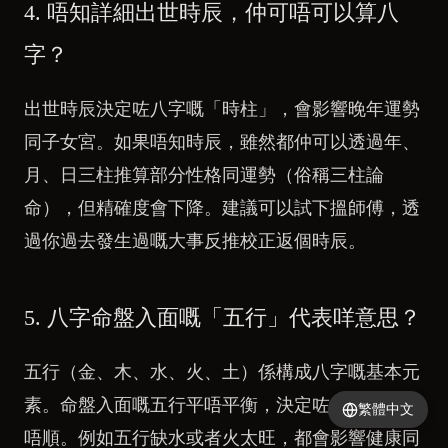
4. 唔知詳細出世時辰，仲可唔可以算八
字？
出世時辰決定咗八字嘅「時柱」，會影響晚年運勢
同子女宮。如果唔知時辰，雖然都仲可以透過年、
月、日三柱推算部分性格同運勢（俗稱三柱論
命），但精確度會下降。建議可以試下搵師傅，透
過你過去發生過嘅大事反推校正返個時辰。
5. 八字命盤入面嘅「五行」代表咩意思？
五行（金、木、水、火、土）係構成八字嘅基本元
素。命盤入面嘅五行平唔平衡，決定咗你嘅運勢順
繁體中文
唔順。例如五行缺水或者火太旺，都會影響健康同