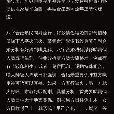
都冇用。所以而家專業嘅算命師，好多時都會叫你
提供埋家居平面圖，再結合星盤同流年運勢俾建
議。
八字合婚喺民間好流行，好多情侶結婚前都會搵師
傅睇下八字夾唔夾。某個命理學派嘅經典著作對合
婚分析有好獨到嘅見解。八字合婚唔係淨係睇兩個
人嘅五行生剋，仲要分析雙方嘅命盤格局，例如有
冇「殺印相生」或者「傷官配印」呢啲特殊組合。
啲大師級人馬成日都強調，合婚最重要係睇雙方嘅
用神可唔可以互補。如果一方五行缺火，另一方就
火好旺，咁就好匹配喇。具體分析，首先要睇兩個
人嘅日柱天干地支關係。例如男方日柱係甲木，女
方日柱係己土，就形成「甲己合化土」，屬於上等