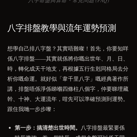
八字命盤與算命・常見問題 (FAQ)
八字排盤教學與流年運勢預測
想學自己排八字盤？其實唔難㗎！首先，你要知咩
係八字排盤——其實就係將你嘅出世年、月、日、
時，轉化成天干地支，再根據五行生剋同格局去分
析你嘅命運。就好似「韋千里八字」嘅經典著作所
講，排盤唔係淨係睇嗰四條柱八個字，仲要睇埋藏
幹、十神、大運流年，咁先可以準確預測到運勢。
跟住我哋一步步嚟：
第一步：搞清楚出世時間。
八字排盤最緊要係