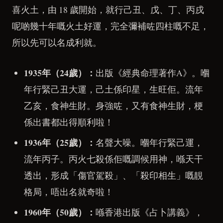
喜火土，由 18 歲開始，就行己丑、戊、丁、丙戌
呢啲幾十年嘅火土好運，完全彌補咗四柱嘅不足，
所以先可以名成利就。
1935年（24歲）：
出版《經典命理著作A》。嗰
年行緊己丑大運，己土係印星，生旺佢。流年
乙亥，食神生財。身強咗，又有食神生財，梗
係出書都出得順利啦！
1936年（25歲）：
名聲大噪。嗰年行緊己運，
流年丙子。丙火七殺係佢嘅調候用神，喺天干
透出，形成「傷官駕殺」、「殺印相生」嘅靚
格局，唔出名就奇啦！
1960年（50歲）：
喺香港出版《占卜講義》，