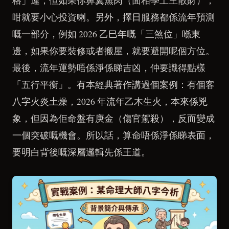
格」運，但如果你鼻翼無肉（面相學上主散財），
咁就要小心投資喇。另外，擇日服務都係流年預測
嘅一部分，例如 2026 乙巳年嘅「三煞位」喺東
邊，如果你要裝修或者搬屋，就要避開呢個方位。
最後，流年運勢唔係淨係睇吉凶，仲要識得點樣
「五行平衡」。有本經典著作講過個案例：有個客
八字火炎土燥，2026 年流年乙木生火，本來係兇
象，但因為佢命盤有庚金（傷官駕殺），反而變成
一個突破嘅機會。所以話，算命唔係淨係睇表面，
要明白背後嘅深層邏輯先係王道。