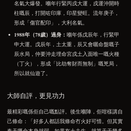
名氣大爆發。嗰年行緊丙戌大運，戌運沖開時
柱嘅辰，打開咗印庫，印星變旺。流年庚子，
形成「傷官配印」，大利名氣。
1988年（78歲）過身：
嗰年係戊辰年，行緊甲
申大運。戊辰年，土太重，辰又會曬命盤嘅子
辰水局，仲要沖走埋命宮戌土入面唯一嘅火種
（丁火），形成「比劫奪財而無制」嘅兇局，
所以就仙遊了。
大師自評，更見功力
最精彩嘅係佢自己嘅點評。後生嗰陣，佢咁樣講自
己條命：「好多人都話我條命冇火好可惜。但其實
春天嘅金本身就弱，如果冇土去生，就算天干幾多