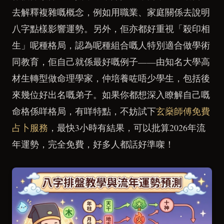
去解釋複雜嘅概念，例如用職業、家庭關係去說明
八字點樣影響運勢。另外，佢亦都好重視「殺印相
生」呢種格局，認為呢種組合嘅人特別適合做學術
同教育，佢自己就係最好嘅例子——由知名大學高
材生轉型做命理學家，仲培養咗唔少學生，包括後
來幾位好出名嘅弟子。如果你都想深入瞭解自己嘅
命格係咩格局，有咩特點，不妨試下
玄燊師傅免費
占卜服務
，最快3小時有結果，可以批算2026年流
年運勢，完全免費，好多人都話好準㗎！