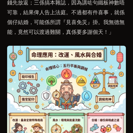
錢先放返；三係搞本雜誌，因為講咗句鐵板神數唔
可靠，結果俾人告上法庭。不過都有件喜事，就係
個仔結婚，可能係所謂『見喜免災』掛。我無德無
能，竟然可以渡過難關，真係要多謝個天！」