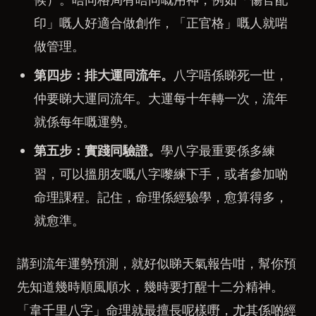
印」嘅人好適合做創作，「正官格」嘅人就啱
做管理。
第四步：排大運同流年。
八字唔係睇死一世，
仲要睇大運同流年。大運每十年轉一次，流年
就係每年嘅運勢。
第五步：實踐同驗證。
學八字最重要係多練
習，可以搵朋友嘅八字嚟練下手，或者參加啲
命理課程。記住，命理係經驗學，愈算得多，
就愈準。
講到流年運勢預測，就好似睇天氣報告咁，幫你預
先知道幾時順風順水，幾時要打醒十二分精神。
「韋千里八字」命理就最擅長呢樣嘢，尤其係啲經