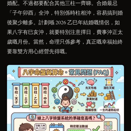
婚配。不過都要配合其他三柱一齊睇。合婚最忌
「子午卯酉」全沖，特別係時柱相沖，容易搞到婚
後聚少離多。計劃喺 2026 乙巳年結婚嘅情侶，如
果八字有巳亥沖，就要特別注意擇日，費事沖正太
歲嘅月份。當然，命理只係參考，真正嘅幸福始終
要靠雙方用心經營先得嘅。