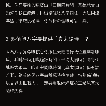
據。你只要輸入啱嘅出世日期同時間，系統就會自
動幫你校正節氣，排出精確嘅八字四柱、大運同流
年盤，準確度極高，係分析命理嘅可靠工具。
3. 點解算八字要提供「真太陽時」？
因為八字算命嘅核心係跟住天體運行嘅位置嚟計㗎
嘛。我哋平時用嘅鐘錶時間（平均太陽時）同每個
地區太陽真正喺正中間嘅時間（真太陽時）係有誤
差嘅。為咗確保八字命盤嘅時柱準確，特別係喺時
辰交界出世嘅人，一定要用返經緯度校正過嘅真太
陽時先得。