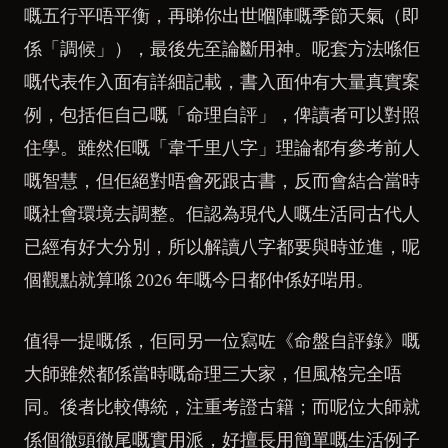
嘅五行平唔平衡，再睇你出世嗰陣嘅季節天氣（即
係「調候」），最後先至論斷用神。呢套方法喺佢
嘅代表作入面有詳細記載，書入面仲有大量真實案
例，包括佢自己嘅「命理自評」，俾讀者可以對照
住學。雖然佢嘅「韋千里八字」理論都有參考前人
嘅智慧，但佢絕對唔會死跟古書，反而會結合當時
嘅社會環境去調整。佢認為現代人嘅生活同古代人
已經有好大分別，所以解讀八字都要與時並進，呢
個觀點就算喺 2026 年嘅今日都仲係好啱用。
值得一提嘅係，佢同另一位寫咗《命盤自評錄》嘅
大師雖然都係當時嘅命理三大家，但風格完全唔
同。後者比較傳統，注重考證古籍；而呢位大師就
係個徹頭徹尾嘅實用派，好擅長用簡單嘅生活例子