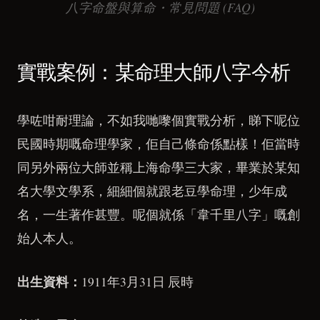
八字命盤與算命・常見問題 (FAQ)
實戰案例：某命理大師八字今析
學咗咁耐理論，不如我哋嚟個實戰分析，睇下呢位
民國時期嘅命理學家，佢自己條命係點樣！佢當時
同另外兩位大師並稱上海命學三大家，畢業於某知
名大學文學系，細細個就跟老豆學命理，少年成
名，一生著作甚豐。呢個就係「韋千里八字」嘅創
始人本人。
出生資料：
1911年3月31日 辰時