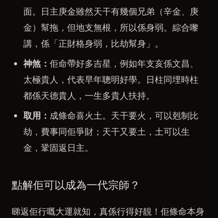
面。日主庚金雖然天干有幾個兄弟（辛金、庚
金）幫拖，但地支無根，所以係身弱。綜合嚟
講，係「正財格身弱，比劫幫身」。
神煞：
佢命帶好多吉星，例如年支亥係文昌、
太極貴人，代表早年聰明好學。日柱同埋時柱
都係天德貴人，一生多貴人扶持。
取用：
成條命喜火土。天干要火，可以剋制比
劫，費事同佢爭財；天干又要土，土可以生
金，鞏固返日主。
點解佢可以成為一代宗師？
睇返佢行嘅大運就知，真係行得好靚！佢條命本身