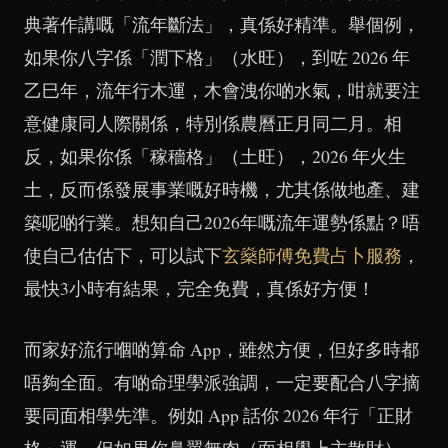
典著作講嘅「流年斷法」，真係好精準。舉個例，
如果你八字係「潤下格」（水旺），到咗 2026 年
乙巳年，流年行木運，木會洩你啲水氣，咁就要注
意健康同人際關係，特別係農曆正月同二月。相
反，如果你係「稼穡格」（土旺），2026 年火生
土，反而係發展事業嘅好時機，尤其係做地產、建
築呢啲行業。想知自己2026年嘅流年運勢係點？唔
使自己估估下，可以試下
玄燊師傅免費占卜服務
，
最快3小時有結果，完全免費，真係好方便！
而家好流行嗰啲算命 App，雖然方便，但好多時都
唔夠全面。有啲命理學派強調，一定要配合八字摘
要同面相學先準。例如 App 話你 2026 年行「正財