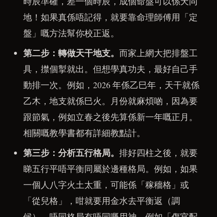
時辰準確，差一個時辰，成個命盤可以係天同
地！如果真係唔記得，就要靠命理師傅用「定
盤」嘅方法幫你校正返。
第二步：轉做天干地支。
而家上網大把排盤工
具，㩒個掣就出。但想學真功夫，最好自己手
動排一次。例如，2026 年係乙巳年，天干就係
乙木，地支就係巳火。月份就麻煩啲，因為要
跟節氣，例如立春之後先算係新一年嘅正月。
相關嘅教學書都有詳細教點計。
第三步：分析五行格局。
排好四柱之後，就要
睇五行平唔平衡同屬於邊種格局。例如，如果
一個人八字火土太重，可能係「稼穡格」或
「從兒格」，咁就要用金水去平衡返（調
候）。唔同格局有唔同嘅用神，例如「傷官配