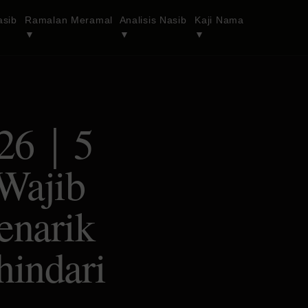
asib
Ramalan Meramal
Analisis Nasib
Kaji Nama
▼
▼
▼
026｜5
Wajib
enarik
indari