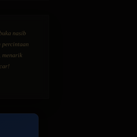
mbuka nasib
 percintaan
, menarik
car!