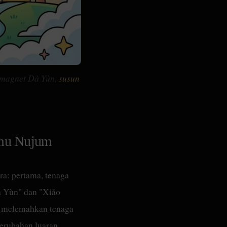
 magnet Dà Yùn,
susun
lmu Nujum
ra: pertama, tenaga
Dà Yùn" dan "Xiǎo
u melemahkan tenaga
erubahan luaran,