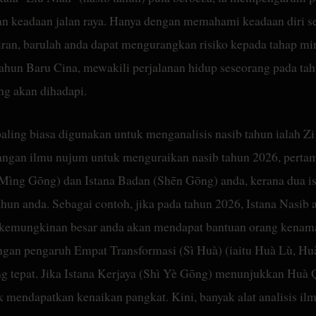
dan keadaan jalan raya. Hanya dengan memahami keadaan diri s
liran, barulah anda dapat mengurangkan risiko kepada tahap 
Tahun Baru Cina, mewakili perjalanan hidup seseorang pada ta
ng akan dihadapi.
 paling biasa digunakan untuk menganalisis nasib tahun ialah 
angan ilmu nujum untuk menguraikan nasib tahun 2026, pertam
(Mìng Gōng) dan Istana Badan (Shēn Gōng) anda, kerana dua i
ahun anda. Sebagai contoh, jika pada tahun 2026, Istana Nasib 
 kemungkinan besar anda akan mendapat bantuan orang kenamaa
ngan pengaruh Empat Transformasi (Sì Huà) (iaitu Huà Lù, H
ang tepat. Jika Istana Kerjaya (Shì Yè Gōng) menunjukkan Huà
 mendapatkan kenaikan pangkat. Kini, banyak alat analisis i