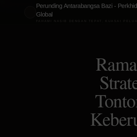
Perunding Antarabangsa Bazi - Perkhid
Global
FAHAMI NASIB DENGAN TEPAT, KUASAI PELU
Rama
Stra
Tonto
Keber