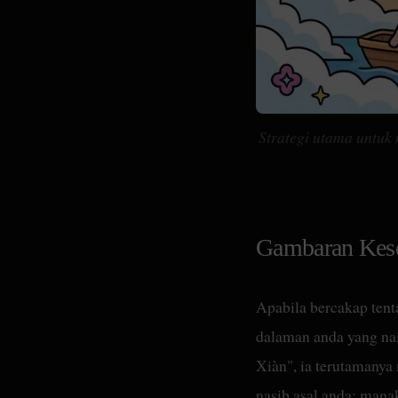
Strategi utama untu
Gambaran Kese
Apabila bercakap tent
dalaman anda yang nai
Xiàn", ia terutamany
nasib asal anda; mana