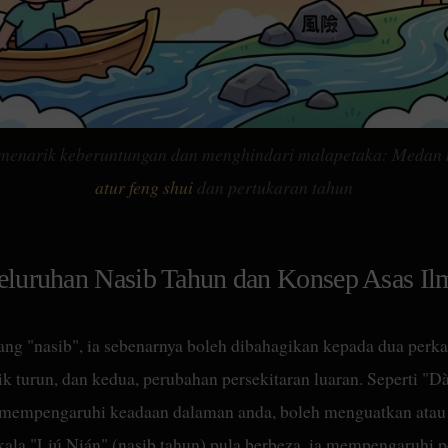
k menarik keberuntungan dan menghindari malapetaka: Medan
atur feng shui
dan pertukaran tahun
luruhan Nasib Tahun dan Konsep Asas I
ang "nasib", ia sebenarnya boleh dibahagikan kepada dua perka
k turun, dan kedua, perubahan persekitaran luaran. Seperti "
a mempengaruhi keadaan dalaman anda, boleh menguatkan ata
kala "Liú Nián" (nasib tahun) pula berbeza, ia mempengaruhi p