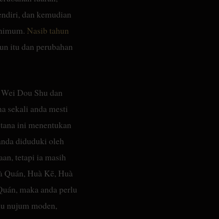
endiri, dan kemudian
minimum.
Nasib tahun
hun itu dan perubahan
Zi Wei Dou Shu dan
a sekali anda mesti
stana ini menentukan
anda diduduki oleh
n, tetapi ia masih
uà Quán, Huà Kē, Huà
 Quán, maka anda perlu
lmu nujum moden,