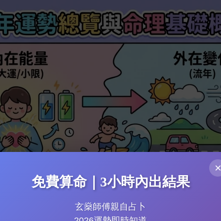
免費算命｜3小時內出結果
玄燊師傅親自占卜
2026運勢即時知道