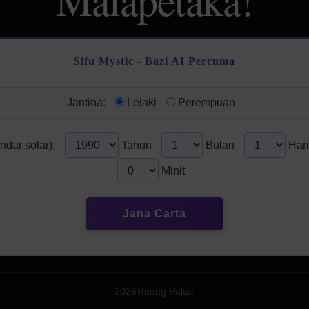
Malapetaka!
Sifu Mystic - Bazi AI Percuma
Jantina:
Lelaki
Perempuan
endar solar):
Tahun
Bulan
Hari
Minit
Jana Carta
2026
Ruang Pakar