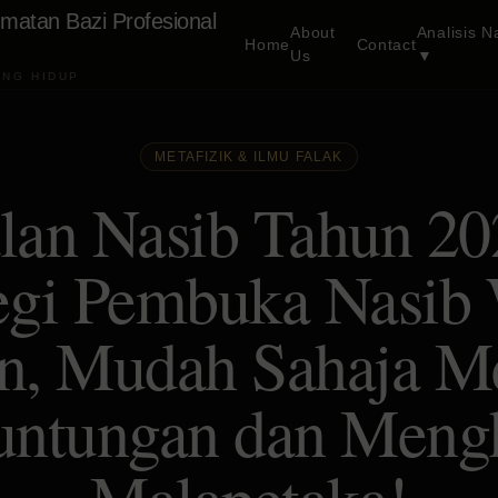
matan Bazi Profesional
About
Analisis N
Home
Contact
Us
▼
ANG HIDUP
METAFIZIK & ILMU FALAK
lan Nasib Tahun 2
tegi Pembuka Nasib 
n, Mudah Sahaja M
untungan dan Mengh