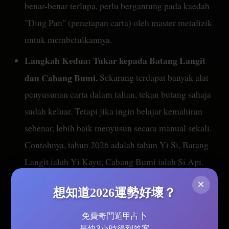
benar-benar terlupa, perlu bergantung pada kaedah
"Ding Pan" (penetapan carta) oleh master metafizik
untuk membetulkannya.
Langkah Kedua: Tukar kepada Batang Langit
dan Cabang Bumi.
Sekarang terdapat banyak alat
penyusunan carta dalam talian, tekan butang sahaja
sudah keluar. Tetapi jika ingin belajar kemahiran
sebenar, lebih baik menyusun secara manual sekali.
Contohnya, tahun 2026 adalah tahun Yi Si, Batang
Langit ialah Yi Kayu, Cabang Bumi ialah Si Api.
Bulan lebih rumit sedikit, kerana perlu mengikut
×
想知道2026運勢好壞？
musim, contohnya selepas Li Chun barulah dikira
sebagai bulan pertama tahun baru. Buku pengajaran
免費奇門遁甲占卜
最快3小時得到答案