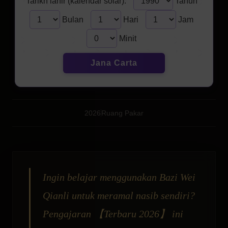
Tarikh lahir (kalendar solar):
Tahun
Bulan
Hari
Jam
Minit
Jana Carta
2026
Ruang Pakar
Ingin belajar menggunakan Bazi Wei
Qianli untuk meramal nasib sendiri?
Pengajaran 【Terbaru 2026】 ini