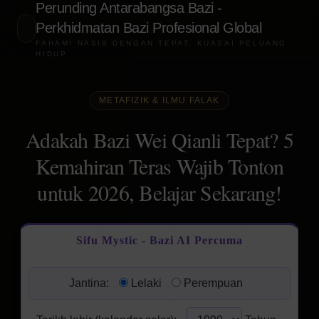
Perunding Antarabangsa Bazi -
Perkhidmatan Bazi Profesional Global
FAHAMI NASIB DENGAN TEPAT, KUASAI PELUANG
HIDUP
METAFIZIK & ILMU FALAK
Adakah Bazi Wei Qianli Tepat? 5
Kemahiran Teras Wajib Tonton
untuk 2026, Belajar Sekarang!
Sifu Mystic - Bazi AI Percuma
Jantina:
Lelaki
Perempuan