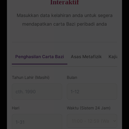
Interaktif
Masukkan data kelahiran anda untuk segera
mendapatkan carta Bazi peribadi anda
Penghasilan Carta Bazi
Asas Metafizik
Kajian Ke
Tahun Lahir (Masihi)
Bulan
Hari
Waktu (Sistem 24 Jam)