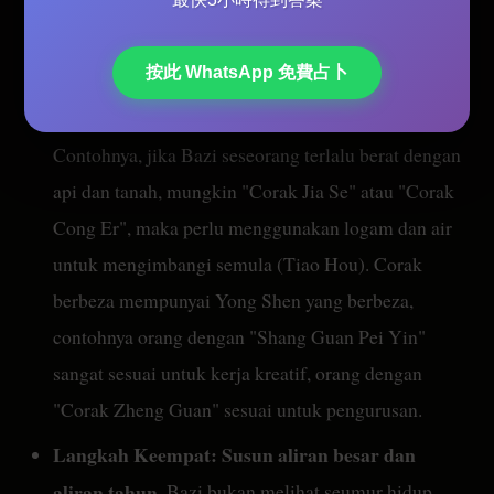
berkaitan mengajar cara mengira secara terperinci.
Langkah Ketiga: Analisis corak Lima Unsur.
按此 WhatsApp 免費占卜
Selepas menyusun empat tiang, perlu melihat
keseimbangan Lima Unsur dan jenis corak.
Contohnya, jika Bazi seseorang terlalu berat dengan
api dan tanah, mungkin "Corak Jia Se" atau "Corak
Cong Er", maka perlu menggunakan logam dan air
untuk mengimbangi semula (Tiao Hou). Corak
berbeza mempunyai Yong Shen yang berbeza,
contohnya orang dengan "Shang Guan Pei Yin"
sangat sesuai untuk kerja kreatif, orang dengan
"Corak Zheng Guan" sesuai untuk pengurusan.
Langkah Keempat: Susun aliran besar dan
aliran tahun.
Bazi bukan melihat seumur hidup