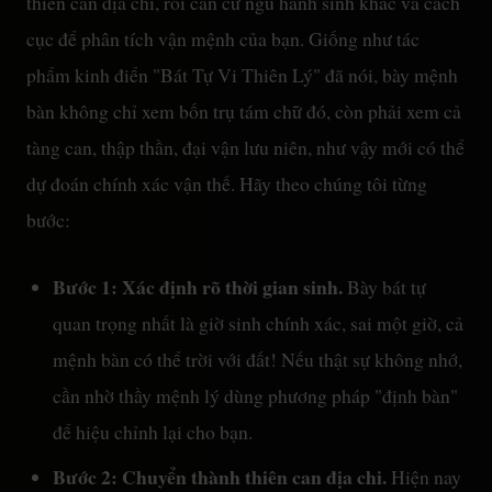
thiên can địa chi, rồi căn cứ ngũ hành sinh khắc và cách
cục để phân tích vận mệnh của bạn. Giống như tác
phẩm kinh điển "Bát Tự Vi Thiên Lý" đã nói, bày mệnh
bàn không chỉ xem bốn trụ tám chữ đó, còn phải xem cả
tàng can, thập thần, đại vận lưu niên, như vậy mới có thể
dự đoán chính xác vận thế. Hãy theo chúng tôi từng
bước:
Bước 1: Xác định rõ thời gian sinh.
Bày bát tự
quan trọng nhất là giờ sinh chính xác, sai một giờ, cả
mệnh bàn có thể trời với đất! Nếu thật sự không nhớ,
cần nhờ thầy mệnh lý dùng phương pháp "định bàn"
để hiệu chỉnh lại cho bạn.
Bước 2: Chuyển thành thiên can địa chi.
Hiện nay