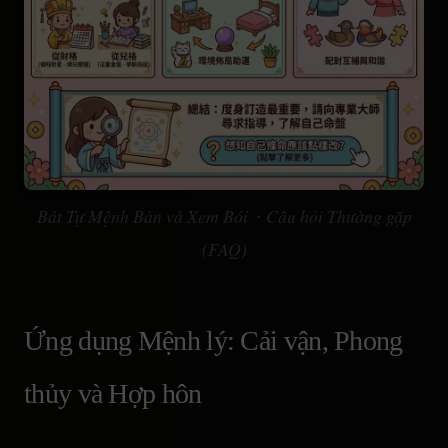
Bát Tự Mệnh Bàn và Xem Bói・Câu hỏi Thường gặp
(FAQ)
Ứng dụng Mệnh lý: Cải vận, Phong
thủy và Hợp hôn