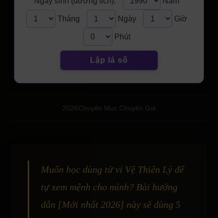
Ngày sinh (dương lịch):
Năm
Tháng
Ngày
Giờ
Phút
Lập lá số
2026
Chuyên Mục Chuyên Gia
Muốn học dùng tử vi Vệ Thiên Lý để
tự xem mệnh cho mình? Bài hướng
dẫn [Mới nhất 2026] này sẽ dùng 5