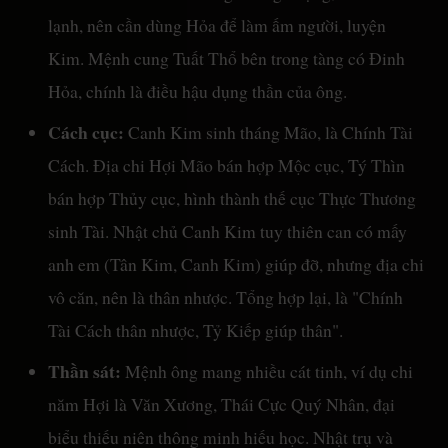
lạnh, nên cần dùng Hỏa để làm ấm người, luyện
Kim. Mệnh cung Tuất Thổ bên trong tàng có Đinh
Hỏa, chính là điều hậu dụng thần của ông.
Cách cục:
Canh Kim sinh tháng Mão, là Chính Tài
Cách. Địa chi Hợi Mão bán hợp Mộc cục, Tý Thìn
bán hợp Thủy cục, hình thành thế cục Thực Thương
sinh Tài. Nhật chủ Canh Kim tuy thiên can có mấy
anh em (Tân Kim, Canh Kim) giúp đỡ, nhưng địa chi
vô căn, nên là thân nhược. Tổng hợp lại, là "Chính
Tài Cách thân nhược, Tỷ Kiếp giúp thân".
Thần sát:
Mệnh ông mang nhiều cát tinh, ví dụ chi
năm Hợi là Văn Xương, Thái Cực Quý Nhân, đại
biểu thiếu niên thông minh hiếu học. Nhật trụ và