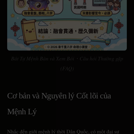
Bát Tự Mệnh Bàn và Xem Bói・Câu hỏi Thường gặp
(FAQ)
Cơ bản và Nguyên lý Cốt lõi của
Mệnh Lý
Nhắc đến giới mệnh lý thời Dân Quốc, có một đại sư