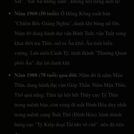
Sát", "Sát Ấn tương sinh", không nổi tiếng mới lạ!
Năm 1960 (50 tuổi):
Ở Hồng Kông xuất bản
"Chiêm Bốc Giảng Nghĩa", danh khí bùng nổ lớn.
Năm đó đang hành đại vận Bính Tuất, vận Tuất xung
khai thời trụ Thìn, mở ra Ấn khố, Ấn tinh biến
vượng. Lưu niên Canh Tý, hình thành "Thương Quan
phối Ấn", đại lợi danh khí.
Năm 1988 (78 tuổi) qua đời:
Năm đó là năm Mậu
Thìn, đang hành đại vận Giáp Thân. Năm Mậu Thìn,
Thổ quá nặng, Thìn lại hội hết Thủy cục Tý Thìn
trong mệnh bàn, còn xung đi mất Đinh Hỏa duy nhất
trong mệnh cung Tuất Thổ (Đinh Hỏa), hình thành
hung cục "Tỷ Kiếp đoạt Tài nhi vô chế", nên đã tiên