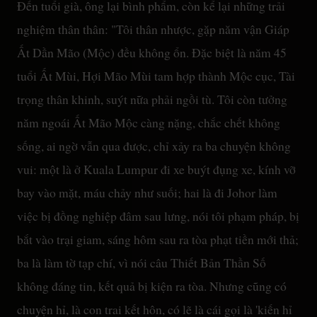
Đến tuổi già, ông lại bình phẩm, còn kể lại những trải
nghiệm thân thân: "Tôi thân nhược, gặp năm vận Giáp
Ất Dần Mão (Mộc) đều không ổn. Đặc biệt là năm 45
tuổi Ất Mùi, Hợi Mão Mùi tam hợp thành Mộc cục, Tài
trọng thân khinh, suýt nữa phải ngồi tù. Tôi còn tưởng
năm ngoái Ất Mão Mộc càng nặng, chắc chết không
sống, ai ngờ vẫn qua được, chỉ xảy ra ba chuyện không
vui: một là ở Kuala Lumpur đi xe buýt đụng xe, kính vỡ
bay vào mặt, máu chảy như suối; hai là đi Johor làm
việc bị đồng nghiệp đâm sau lưng, nói tôi phạm pháp, bị
bắt vào trại giam, sáng hôm sau ra tòa phạt tiền mới thả;
ba là làm tờ tạp chí, vì nói câu Thiết Bản Thần Số
không đáng tin, kết quả bị kiện ra tòa. Nhưng cũng có
chuyện hỉ, là con trai kết hôn, có lẽ là cái gọi là 'kiến hỉ