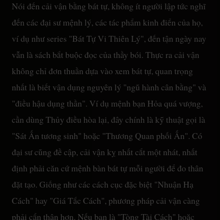
Nói đến cải vận bằng bát tự, không ít người lập tức nghĩ
đến các đại sư mệnh lý, các tác phẩm kinh điển của họ,
ví dụ như series "Bát Tự Vi Thiên Lý", đến tận ngày nay
vẫn là sách bắt buộc đọc của thầy bói. Thực ra cải vận
không chỉ đơn thuần dựa vào xem bát tự, quan trọng
nhất là biết vận dụng nguyên lý "ngũ hành cân bằng" và
"điều hậu dụng thần". Ví dụ mệnh bạn Hỏa quá vượng,
cần dùng Thủy điều hòa lại, đây chính là kỹ thuật gọi là
"Sát Ấn tương sinh" hoặc "Thương Quan phối Ấn". Có
đại sư cũng đề cập, cải vận kỵ nhất cắt một nhát, nhất
định phải căn cứ mệnh bàn bát tự mỗi người để đo thân
đặt tạo. Giống như các cách cục đặc biệt "Nhuận Hạ
Cách" hay "Giá Tắc Cách", phương pháp cải vận càng
phải cẩn thận hơn. Nếu bạn là "Tòng Tài Cách" hoặc