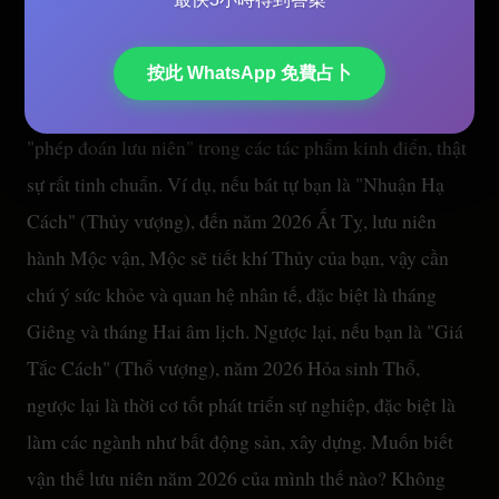
Nói đến dự đoán vận thế lưu niên, giống như xem dự
báo thời tiết vậy, giúp bạn biết trước lúc nào thuận buồm
xuôi gió, lúc nào cần đề cao cảnh giác. "Bát Tự Vi
按此 WhatsApp 免費占卜
Thiên Lý" mệnh lý lại giỏi nhất điểm này, đặc biệt là
"phép đoán lưu niên" trong các tác phẩm kinh điển, thật
sự rất tinh chuẩn. Ví dụ, nếu bát tự bạn là "Nhuận Hạ
Cách" (Thủy vượng), đến năm 2026 Ất Tỵ, lưu niên
hành Mộc vận, Mộc sẽ tiết khí Thủy của bạn, vậy cần
chú ý sức khỏe và quan hệ nhân tế, đặc biệt là tháng
Giêng và tháng Hai âm lịch. Ngược lại, nếu bạn là "Giá
Tắc Cách" (Thổ vượng), năm 2026 Hỏa sinh Thổ,
ngược lại là thời cơ tốt phát triển sự nghiệp, đặc biệt là
làm các ngành như bất động sản, xây dựng. Muốn biết
vận thế lưu niên năm 2026 của mình thế nào? Không