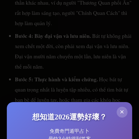
thần khác nhau, ví dụ người "Thương Quan phối Ấn"
rất hợp làm sáng tạo, người "Chính Quan Cách" thì
hợp làm quản lý.
Bước 4: Bày đại vận và lưu niên.
Bát tự không phải
xem chết một đời, còn phải xem đại vận và lưu niên.
Đại vận mười năm chuyển một lần, lưu niên là vận
thế mỗi năm.
Bước 5: Thực hành và kiểm chứng.
Học bát tự
quan trọng nhất là luyện tập nhiều, có thể tìm bát tự
bạn bè để luyện tay, hoặc tham gia các khóa học
mệnh lý. Nhớ rằng, mệnh lý là môn học kinh
×
想知道2026運勢好壞？
nghiệm, càng xem nhiều càng chuẩn.
免費奇門遁甲占卜
最快3小時得到答案