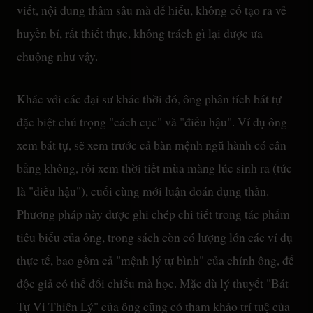
viết, nội dung thâm sâu mà dễ hiểu, không cố tạo ra vẻ
huyền bí, rất thiết thực, không trách gì lại được ưa
chuộng như vậy.
Khác với các đại sư khác thời đó, ông phân tích bát tự
đặc biệt chú trọng "cách cục" và "điều hậu". Ví dụ ông
xem bát tự, sẽ xem trước cả bàn mệnh ngũ hành có cân
bằng không, rồi xem thời tiết mùa màng lúc sinh ra (tức
là "điều hậu"), cuối cùng mới luận đoán dụng thần.
Phương pháp này được ghi chép chi tiết trong tác phẩm
tiêu biểu của ông, trong sách còn có lượng lớn các ví dụ
thực tế, bao gồm cả "mệnh lý tự bình" của chính ông, để
độc giả có thể đối chiếu mà học. Mặc dù lý thuyết "Bát
Tự Vi Thiên Lý" của ông cũng có tham khảo trí tuệ của