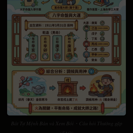
Bát Tự Mệnh Bàn và Xem Bói・Câu hỏi Thường gặp