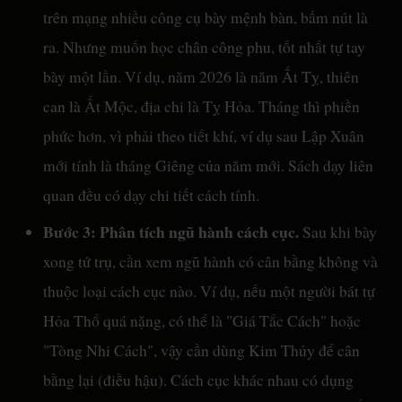
trên mạng nhiều công cụ bày mệnh bàn, bấm nút là
ra. Nhưng muốn học chân công phu, tốt nhất tự tay
bày một lần. Ví dụ, năm 2026 là năm Ất Tỵ, thiên
can là Ất Mộc, địa chi là Tỵ Hỏa. Tháng thì phiền
phức hơn, vì phải theo tiết khí, ví dụ sau Lập Xuân
mới tính là tháng Giêng của năm mới. Sách dạy liên
quan đều có dạy chi tiết cách tính.
Bước 3: Phân tích ngũ hành cách cục.
Sau khi bày
xong tứ trụ, cần xem ngũ hành có cân bằng không và
thuộc loại cách cục nào. Ví dụ, nếu một người bát tự
Hỏa Thổ quá nặng, có thể là "Giá Tắc Cách" hoặc
"Tòng Nhi Cách", vậy cần dùng Kim Thủy để cân
bằng lại (điều hậu). Cách cục khác nhau có dụng