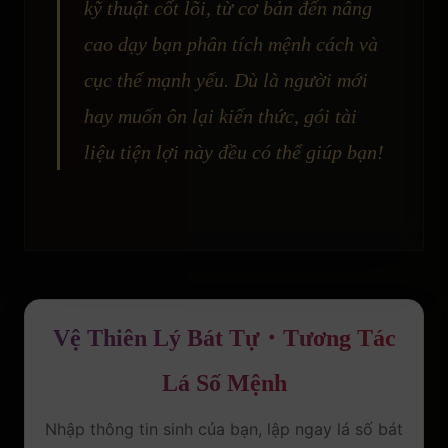
kỹ thuật cốt lõi, từ cơ bản đến nâng
cao dạy bạn phân tích mệnh cách và
cục thế mạnh yếu. Dù là người mới
hay muốn ôn lại kiến thức, gói tài
liệu tiện lợi này đều có thể giúp bạn!
Vệ Thiên Lý Bát Tự・Tương Tác
Lá Số Mệnh
Nhập thông tin sinh của bạn, lập ngay lá số bát