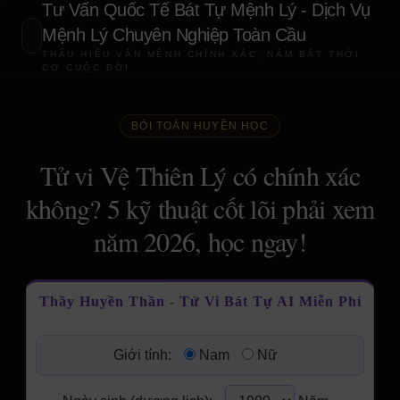
Tư Vấn Quốc Tế Bát Tự Mệnh Lý - Dịch Vụ
Mệnh Lý Chuyên Nghiệp Toàn Cầu
THẤU HIỂU VẬN MỆNH CHÍNH XÁC, NẮM BẮT THỜI
CƠ CUỘC ĐỜI
BÓI TOÁN HUYỀN HỌC
Tử vi Vệ Thiên Lý có chính xác
không? 5 kỹ thuật cốt lõi phải xem
năm 2026, học ngay!
Thầy Huyền Thần - Tử Vi Bát Tự AI Miễn Phí
Giới tính:
Nam
Nữ